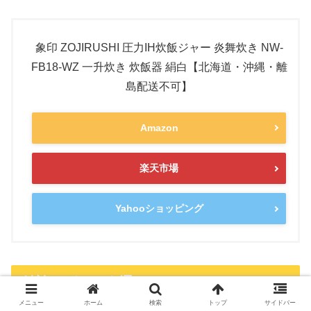
象印 ZOJIRUSHI 圧力IH炊飯ジャー 炎舞炊き NW-
FB18-WZ 一升炊き 炊飯器 絹白【北海道・沖縄・離
島配送不可】
Amazon
楽天市場
Yahooショッピング
結論：どっちを選ぶ？
メニュー
ホーム
検索
トップ
サイドバー