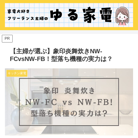
PR
【主婦が選ぶ】象印炎舞炊きNW-
FCvsNW-FB！型落ち機種の実力は？
キッチン家電