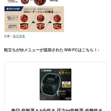
出展：
楽天市場
粒立ちがゆメニューが追加された NW-FCはこちら！↓
象印 炊飯器 5.5合炊き 圧力IH炊飯器 炎舞炊き