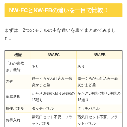
NW-FCとNW-FBの違いを一目で比較！
まずは、2つのモデルの主な違いを表でまとめてみまし
た。
機能
NW-FC
NW-FB
「わが家炊
あり
あり
き」機能
鉄―くろがね仕込み―豪
鉄―くろがね仕込み―豪
内釜
炎かまど釜
炎かまど釜
かたさ3段階×粘り5段階の
かたさ3段階×粘り5段階の
食感選択
15通り
15通り
操作パネル
タッチパネル
タッチパネル
蒸気口セット不要、フラ
蒸気口セット不要、フラ
お手入れ
ットパネル
ットパネル