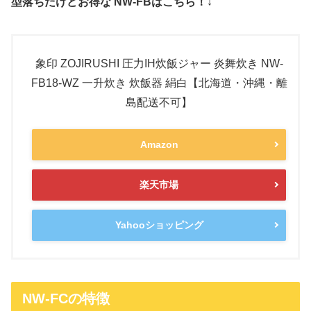
型落ちだけどお得な NW-FBはこちら！↓
象印 ZOJIRUSHI 圧力IH炊飯ジャー 炎舞炊き NW-
FB18-WZ 一升炊き 炊飯器 絹白【北海道・沖縄・離
島配送不可】
Amazon
楽天市場
Yahooショッピング
NW-FCの特徴